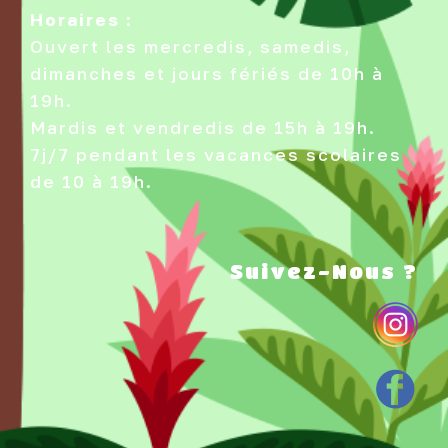
Horaires
:
Ouvert les mercredis, samedis,
dimanches et jours fériés de 10h à
19h.
Mardis et vendredis de 15h à 19h.
7j/7 pendant les vacances scolaires
de 10 à 19h.
Suivez-Nous ?