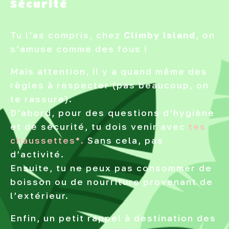
Sécurité
Tu l’as compris, chez
Climby
Island
, on
s’amuse comme des fous !
Mais attention, il y a quand même des
règles à respecter (pas beaucoup, on
te rassure).
D’abord, pour des questions d’hygiène
et de sécurité, tu dois venir avec
tes
chaussettes*.
Sans cela, pas
d’activité.
Ensuite, tu ne peux pas consommer de
boisson ou de nourriture provenant de
l’extérieur.
Enfin, un petit rappel à destination des