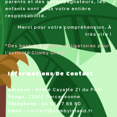
parents et des accompagnateurs, les
enfants sont sous votre entière
responsabilité.
Merci pour votre compréhension. À
très vite !
*Des baskets propres obligatoires pour
l’activiité Climby Grimp’
Informations De Contact
Adresse
:
André Cayatte ZI du Pont
Rouge, 11000 Carcassonne
Téléphone
:
04 68 77 88 80
Email
:
contact@climbyisland.fr